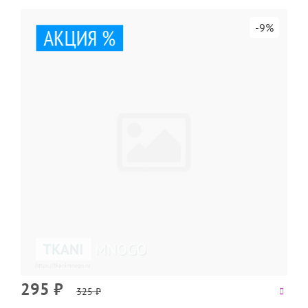
-9%
295
₽
325
₽